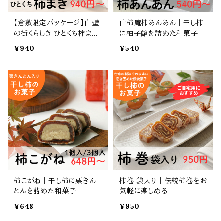
【倉敷限定パッケージ】白壁
山柿庵柿あんあん｜干し柿
の街くらしき ひとくち柿まき
に柚子餡を詰めた和菓子
｜ひとくちサイズの干し柿菓
¥940
¥540
子
柿こがね｜干し柿に栗きん
柿巻 袋入り｜伝統柿巻をお
とんを詰めた和菓子
気軽に楽しめる
¥648
¥950