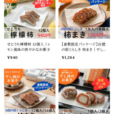
せとうち檸檬柿 12個入｜レ
【倉敷限定パッケージ】白壁
モン風味の爽やかなお菓子
の街くらしき 柿まき｜干し
柿を重ねて巻いた伝統菓子
¥940
¥1,264