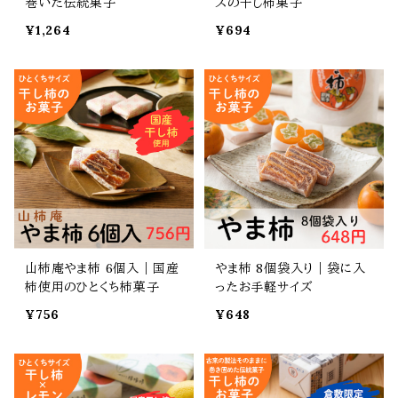
巻いた伝統菓子
ズの干し柿菓子
¥1,264
¥694
山柿庵やま柿 6個入｜国産
やま柿 8個袋入り｜袋に入
柿使用のひとくち柿菓子
ったお手軽サイズ
¥756
¥648