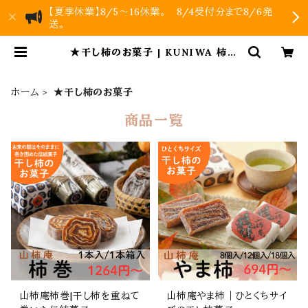
【夏季休業】8/5～16休業。 8/4受付分まで8/6発
送。
★干し柿のお菓子 | KUNIWA 柿の
お菓子｜公式オンラインストア
ホーム
★干し柿のお菓子
商品一覧
山柿庵柿巻|干し柿を重ねて
山柿庵やま柿｜ひとくちサイ