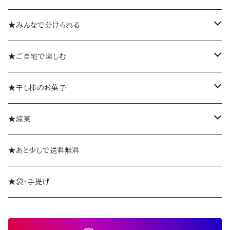
箱入り
★みんなで分けられる
詰め合わせギフト
個包装
★ご自宅で楽しむ
ゼリーギフト
個袋
おひとつから
★干し柿のお菓子
ミルフィーユギフト
袋入り
柿巻
★涼菓
ミルフィーユ（単品）
やま柿
ゼリー
★あと少しで送料無料
おひとつから
ミルフィーユ
ようかん
★袋・手提げ
ギフトセット
創作和菓子