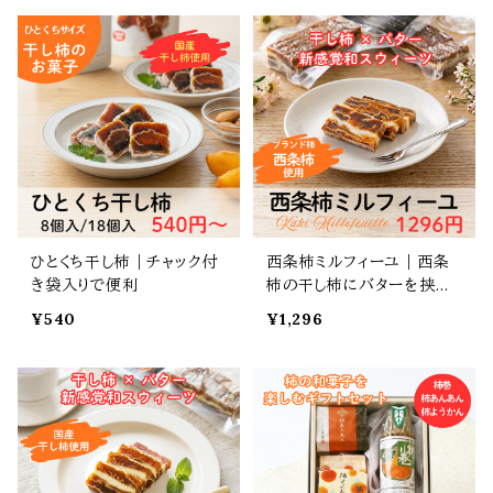
ひとくち干し柿｜チャック付
西条柿ミルフィーユ｜西条
き袋入りで便利
柿の干し柿にバターを挟ん
だ新食感スウィーツ
¥540
¥1,296