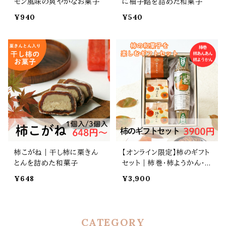
モン風味の爽やかなお菓子
に柚子餡を詰めた和菓子
¥940
¥540
柿こがね｜干し柿に栗きん
【オンライン限定】柿のギフト
とんを詰めた和菓子
セット｜柿巻・柿ようかん・
柿あんあん・ 詰め合わせ
¥648
¥3,900
CATEGORY