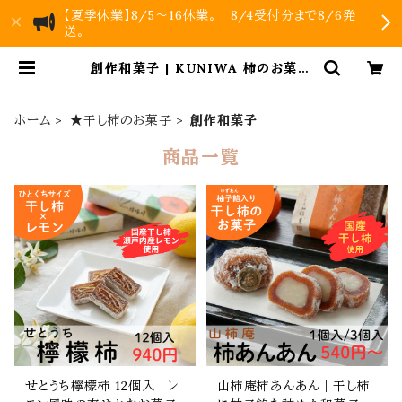
【夏季休業】8/5～16休業。 8/4受付分まで8/6発
送。
創作和菓子 | KUNIWA 柿のお菓子
｜公式オンラインストア
ホーム
★干し柿のお菓子
創作和菓子
商品一覧
せとうち檸檬柿 12個入｜レ
山柿庵柿あんあん｜干し柿