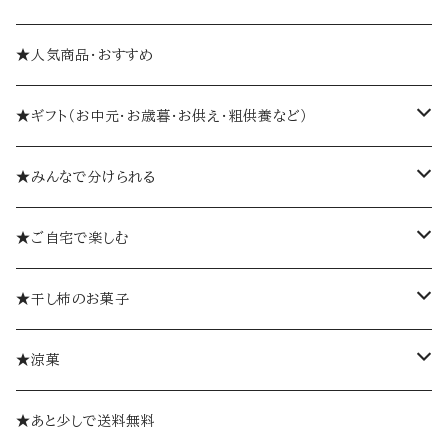
★人気商品・おすすめ
★ギフト（お中元・お歳暮・お供え・粗供養など）
箱入り
★みんなで分けられる
詰め合わせギフト
個包装
★ご自宅で楽しむ
ゼリーギフト
個袋
おひとつから
★干し柿のお菓子
ミルフィーユギフト
袋入り
柿巻
★涼菓
ミルフィーユ（単品）
やま柿
ゼリー
★あと少しで送料無料