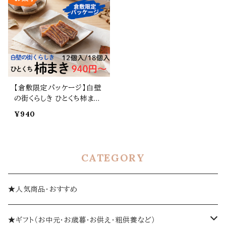
【倉敷限定パッケージ】白壁
の街くらしき ひとくち柿まき
｜ひとくちサイズの干し柿菓
¥940
子
CATEGORY
★人気商品・おすすめ
★ギフト（お中元・お歳暮・お供え・粗供養など）