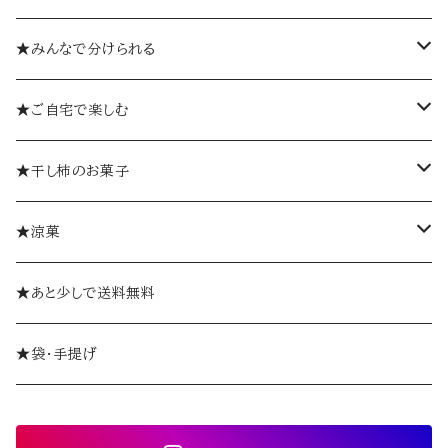
箱入り
★みんなで分けられる
詰め合わせギフト
個包装
★ご自宅で楽しむ
ゼリーギフト
個袋
おひとつから
★干し柿のお菓子
ミルフィーユギフト
袋入り
柿巻
★涼菓
ミルフィーユ（単品）
やま柿
ゼリー
★あと少しで送料無料
おひとつから
ミルフィーユ
ようかん
★袋・手提げ
ギフトセット
創作和菓子