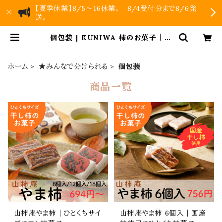
【夏季休業】8/5～16休業。 8/4受付分まで8/6発
送。
個包装 | KUNIWA 柿のお菓子｜公
式オンラインストア
ホーム
★みんなで分けられる
個包装
商品一覧
山柿庵やま柿｜ひとくちサイ
山柿庵やま柿 6個入｜国産