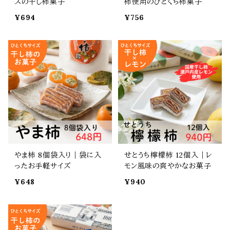
ズの干し柿菓子
柿使用のひとくち柿菓子
¥694
¥756
やま柿 8個袋入り｜袋に入
せとうち檸檬柿 12個入｜レ
ったお手軽サイズ
モン風味の爽やかなお菓子
¥648
¥940