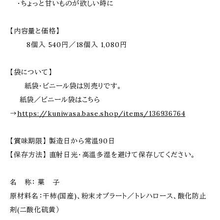
・ちょっと甘いものが欲しい時に
【内容量と価格】
8個入 540円／18個入 1,080円
【袋について】
紙袋・ビニール袋は別売りです。
紙袋／ビニール袋はこちら
→
https://kuniwasa.base.shop/items/136936764
【賞味期限】 製造日から常温90日
【保存方法】 直射日光・高温多湿を避けて保存してください。
名 称： 菓 子
原材料名：干柿(国産)、粉末オブラート／トレハロース、酸化防止
剤(二酸化硫黄）