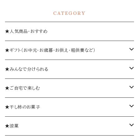
CATEGORY
★人気商品・おすすめ
★ギフト（お中元・お歳暮・お供え・粗供養など）
箱入り
★みんなで分けられる
詰め合わせギフト
個包装
★ご自宅で楽しむ
ゼリーギフト
個袋
おひとつから
★干し柿のお菓子
ミルフィーユギフト
袋入り
柿巻
★涼菓