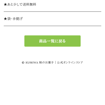
ミルフィーユ（単品）
やま柿
ゼリー
★あと少しで送料無料
おひとつから
ミルフィーユ
ようかん
★袋・手提げ
ギフトセット
創作和菓子
商品一覧に戻る
© KUNIWA 柿のお菓子｜公式オンラインストア