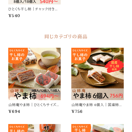
ひとくち干し柿｜チャック付き袋
入りで便利
¥540
同じカテゴリの商品
山柿庵やま柿｜ひとくちサイズの
山柿庵やま柿 6個入｜国産柿使
干し柿菓子
用のひとくち柿菓子
¥694
¥756