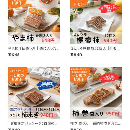
やま柿 8個袋入り｜袋に入った
せとうち檸檬柿 12個入｜レモン
お手軽サイズ
風味の爽やかなお菓子
¥648
¥940
【倉敷限定パッケージ】白壁の街
柿巻 袋入り｜伝統柿巻をお気軽
くらしき ひとくち柿まき｜ひとくち
に楽しめる