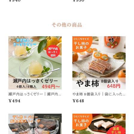
¥940
¥950
サイズの干し柿菓子
その他の商品
瀬戸内はっさくゼリー｜瀬戸内
やま柿 8個袋入り｜袋に入った
産はっさく使用
お手軽サイズ
¥494
¥648