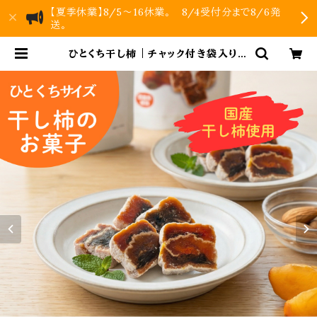
【夏季休業】8/5～16休業。 8/4受付分まで8/6発
送。
ひとくち干し柿｜チャック付き袋入りで
便利 | KUNIWA 柿のお菓子｜公式
オンラインストア