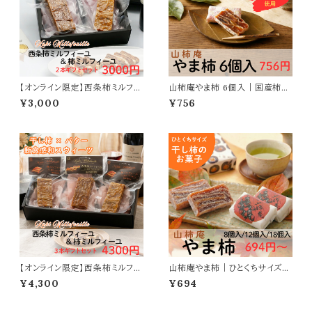
【オンライン限定】西条柿ミルフィ
山柿庵やま柿 6個入｜国産柿使
ーユ＆柿ミルフィーユギフトセッ
用のひとくち柿菓子
¥3,000
¥756
ト(2本入)｜干し柿とバターの和
スウィーツ
【オンライン限定】西条柿ミルフィ
山柿庵やま柿｜ひとくちサイズの
ーユ＆柿ミルフィーユギフトセッ
干し柿菓子
¥4,300
¥694
ト(3本入)｜干し柿とバターの和
スウィーツ