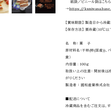
紙袋／ビニール袋はこち
→
https://kuniwasa.bas
【賞味期限】 製造日から冷蔵
【保存方法】 要冷蔵（10℃以
名 称： 菓 子
原材料名：干柿(柿(国産))
黄）
内容量 : 100ｇ
取扱い上の注意： 開封後は
がりください
製造者 ： 國和産業株式会社
■配送について
冷蔵商品を含むご注文は、す