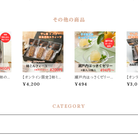
バター
セット｜干し柿とバター
｜干し柿とバターの和ス
｜干し
の和スウィーツ
ウィーツ
ウィー
その他の商品
】柿のギ
【オンライン限定】柿ミル
瀬戸内はっさくゼリー｜
【オン
・柿よう
フィーユ 3本ギフトセット
瀬戸内産はっさく使用
ミルフ
¥4,200
¥494
¥3,
・ 詰め
｜干し柿とバターの和ス
ィーユ
ウィーツ
入)｜
和スウ
CATEGORY