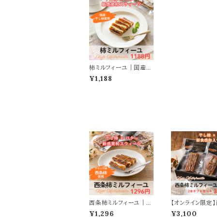
柿ミルフィーユ｜国産の
干し柿にバターを挟んだ
¥1,188
新食感スウィーツ
西条柿ミルフィーユ｜西
【オンライン限定
条柿の干し柿にバター
ミルフィーユ ２本
¥1,296
¥3,100