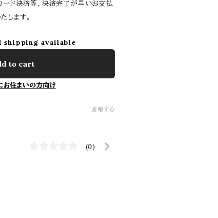
トカード決済等、決済完了が早いお支払
たします。
l shipping available
d to cart
にお住まいの方向け
通報する
(0)