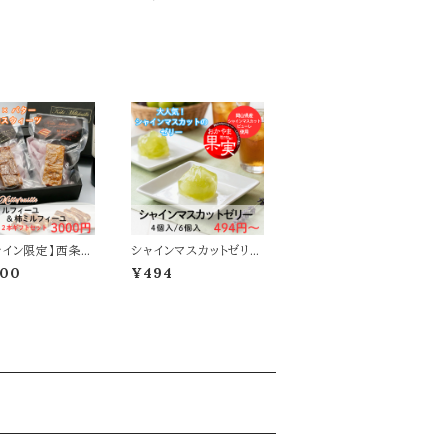
柿とバターの和ス
ィーユギフトセット(2本
ツ
入)｜干し柿とバターの
和スウィーツ
ライン限定】西条柿
シャインマスカットゼリー
ィーユ＆柿ミルフ
｜岡山県産シャインマス
000
¥494
ギフトセット(2本
カット使用
干し柿とバターの
ィーツ