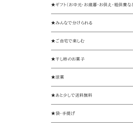
★ギフト（お中元・お歳暮・お供え・粗供養な
箱入り
★みんなで分けられる
詰め合わせギフト
個包装
★ご自宅で楽しむ
ゼリーギフト
個袋
おひとつから
★干し柿のお菓子
ミルフィーユギフト
袋入り
柿巻
★涼菓
ミルフィーユ（単品）
やま柿
ゼリー
★あと少しで送料無料
おひとつから
ミルフィーユ
ようかん
★袋・手提げ
ギフトセット
創作和菓子