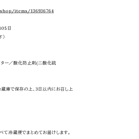
ら
e.shop/items/136936764
105日
下）
、バター／酸化防止剤(二酸化硫
冷蔵庫で保存の上、3日以内にお召し上
べて冷蔵便でまとめてお届けします。