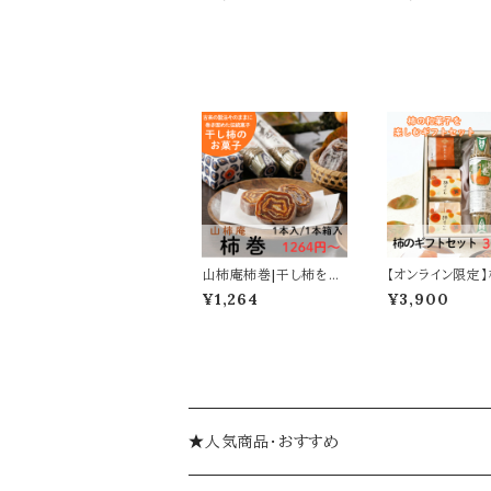
を挟んだ新食感スウィー
セット｜干し柿と
ツ
の和スウィーツ
山柿庵柿巻|干し柿を重
【オンライン限定
ねて巻いた伝統菓子
フトセット｜柿巻
¥1,264
¥3,900
かん・柿あんあん
合わせ
★人気商品・おすすめ