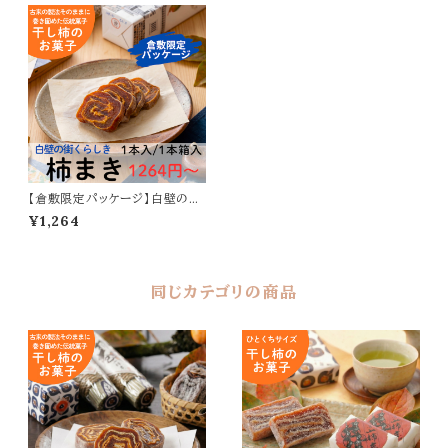
【倉敷限定パッケージ】白壁の街
くらしき 柿まき｜干し柿を重ね
¥1,264
て巻いた伝統菓子
同じカテゴリの商品