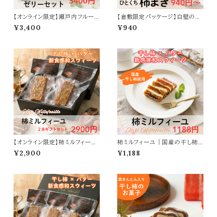
【オンライン限定】瀬戸内フルーツ
【倉敷限定パッケージ】白壁の街
ゼリーセット｜シャインマスカット
くらしき ひとくち柿まき｜ひとくち
¥3,400
¥940
ゼリー・白桃ゼリー・レモンゼリー
サイズの干し柿菓子
詰め合わせ
【オンライン限定】柿ミルフィーユ
柿ミルフィーユ｜国産の干し柿
２本ギフトセット｜干し柿とバター
にバターを挟んだ新食感スウィー
¥2,900
¥1,188
の和スウィーツ
ツ