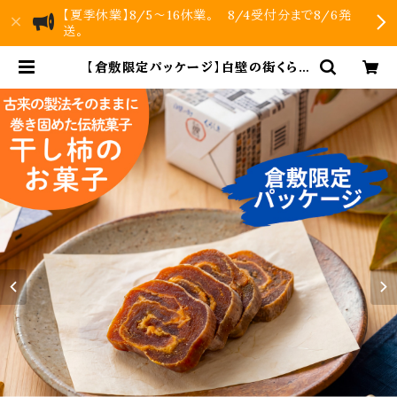
【夏季休業】8/5～16休業。 8/4受付分まで8/6発
送。
【倉敷限定パッケージ】白壁の街くらし
き 柿まき｜干し柿を重ねて巻いた伝
統菓子 | KUNIWA 柿のお菓子｜公
式オンラインストア