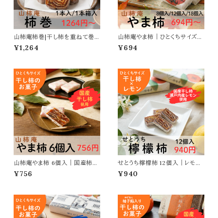
山柿庵柿巻|干し柿を重ねて巻
山柿庵やま柿｜ひとくちサイズの
いた伝統菓子
干し柿菓子
¥1,264
¥694
山柿庵やま柿 6個入｜国産柿使
せとうち檸檬柿 12個入｜レモン
用のひとくち柿菓子
風味の爽やかなお菓子
¥756
¥940