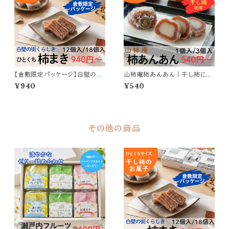
【倉敷限定パッケージ】白壁の街
山柿庵柿あんあん｜干し柿に柚
くらしき ひとくち柿まき｜ひとくち
子餡を詰めた和菓子
¥940
¥540
サイズの干し柿菓子
その他の商品