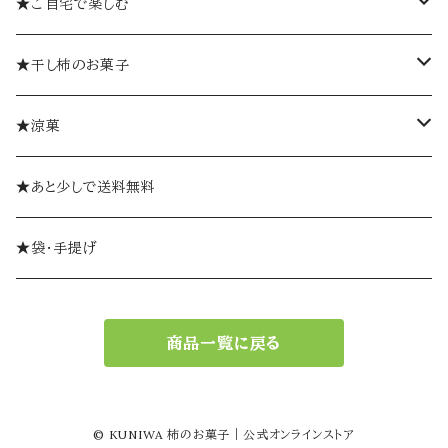
詰め合わせギフト
個包装
★ご自宅で楽しむ
ゼリーギフト
個袋
おひとつから
★干し柿のお菓子
ミルフィーユギフト
袋入り
柿巻
★涼菓
ミルフィーユ（単品）
やま柿
ゼリー
★あと少しで送料無料
おひとつから
ミルフィーユ
ようかん
★袋・手提げ
ギフトセット
創作和菓子
商品一覧に戻る
© KUNIWA 柿のお菓子｜公式オンラインストア