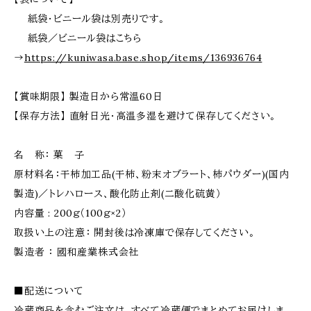
紙袋・ビニール袋は別売りです。
紙袋／ビニール袋はこちら
→
https://kuniwasa.base.shop/items/136936764
【賞味期限】 製造日から常温60日
【保存方法】 直射日光・高温多湿を避けて保存してください。
名 称： 菓 子
原材料名：干柿加工品(干柿、粉末オブラート、柿パウダー)(国内
製造)／トレハロース、酸化防止剤(二酸化硫黄）
内容量 : 200ｇ（100ｇ×2）
取扱い上の注意： 開封後は冷凍庫で保存してください。
製造者 ： 國和産業株式会社
■配送について
冷蔵商品を含むご注文は、すべて冷蔵便でまとめてお届けしま