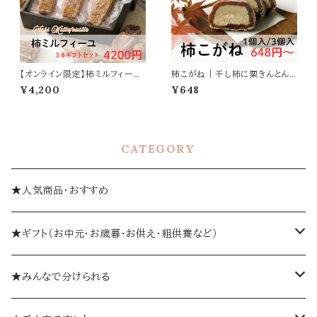
【オンライン限定】柿ミルフィーユ
柿こがね｜干し柿に栗きんとん
3本ギフトセット｜干し柿とバター
を詰めた和菓子
¥4,200
¥648
の和スウィーツ
CATEGORY
★人気商品・おすすめ
★ギフト（お中元・お歳暮・お供え・粗供養など）
箱入り
★みんなで分けられる