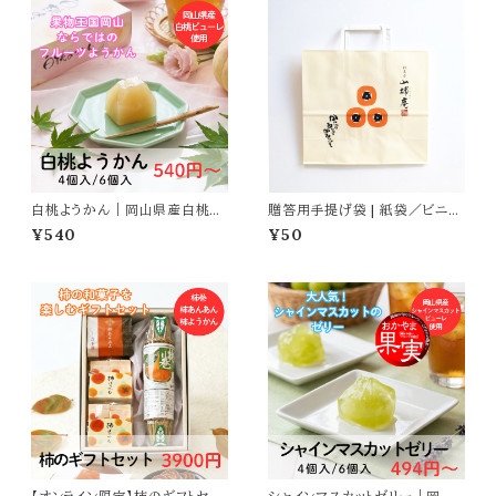
白桃ようかん｜岡山県産白桃ピ
贈答用手提げ袋 | 紙袋／ビニー
ューレ使用
ル袋
¥540
¥50