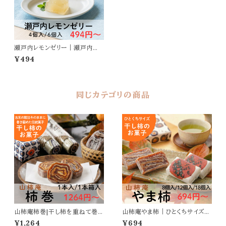
瀬戸内レモンゼリー｜瀬戸内産
レモン果皮使用
¥494
同じカテゴリの商品
山柿庵柿巻|干し柿を重ねて巻
山柿庵やま柿｜ひとくちサイズの
いた伝統菓子
干し柿菓子
¥1,264
¥694