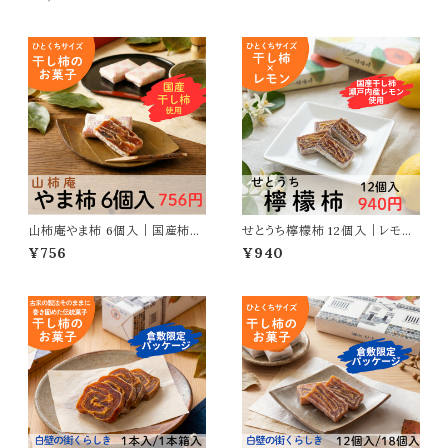
山柿庵やま柿 6個入｜国産柿使
せとうち檸檬柿 12個入｜レモン
用のひとくち柿菓子
風味の爽やかなお菓子
¥756
¥940