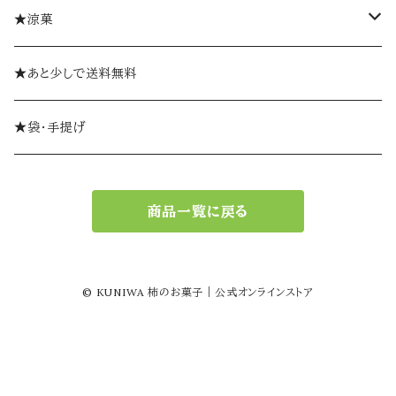
ミルフィーユギフト
袋入り
柿巻
★涼菓
ミルフィーユ（単品）
やま柿
ゼリー
★あと少しで送料無料
おひとつから
ミルフィーユ
ようかん
★袋・手提げ
ギフトセット
創作和菓子
商品一覧に戻る
© KUNIWA 柿のお菓子｜公式オンラインストア