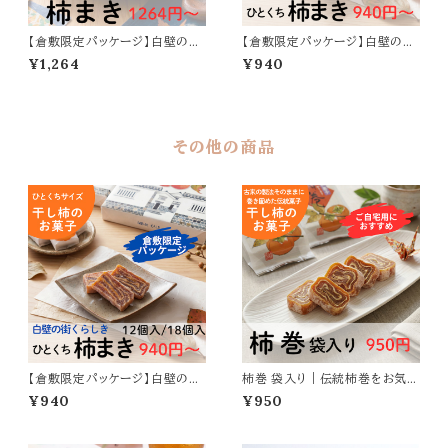
【倉敷限定パッケージ】白壁の街
【倉敷限定パッケージ】白壁の街
くらしき 柿まき｜干し柿を重ね
くらしき ひとくち柿まき｜ひとくち
¥1,264
¥940
て巻いた伝統菓子
サイズの干し柿菓子
その他の商品
【倉敷限定パッケージ】白壁の街
柿巻 袋入り｜伝統柿巻をお気軽
くらしき ひとくち柿まき｜ひとくち
に楽しめる
¥940
¥950
サイズの干し柿菓子