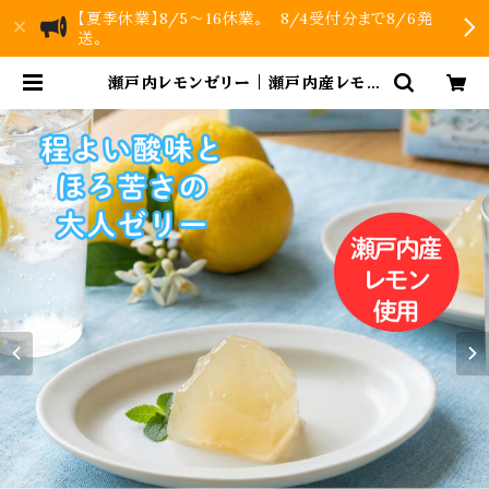
【夏季休業】8/5～16休業。 8/4受付分まで8/6発
送。
瀬戸内レモンゼリー｜瀬戸内産レモン
果皮使用 | KUNIWA 柿のお菓子｜
公式オンラインストア