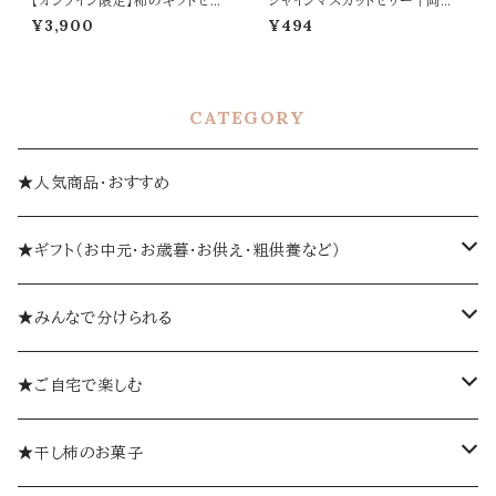
【オンライン限定】柿のギフトセッ
シャインマスカットゼリー｜岡山
ト｜柿巻・柿ようかん・柿あんあ
県産シャインマスカット使用
¥3,900
¥494
ん・ 詰め合わせ
CATEGORY
★人気商品・おすすめ
★ギフト（お中元・お歳暮・お供え・粗供養など）
箱入り
★みんなで分けられる
詰め合わせギフト
個包装
★ご自宅で楽しむ
ゼリーギフト
個袋
おひとつから
★干し柿のお菓子