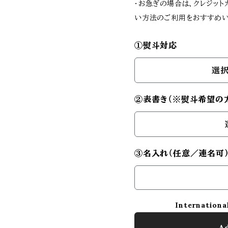
・お急ぎの場合は、クレジッ
い方法のご利用をおすすめい
①熨斗対応
選択
②表書き（※熨斗希望の
③名入れ（任意／連名可
Internationa
Ad