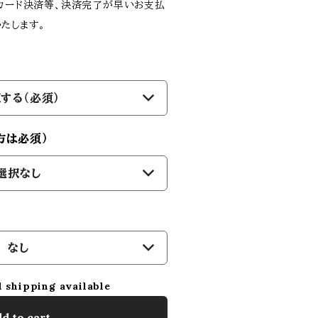
トカード決済等、決済完了が早いお支払
たします。
する（必須）
方は必須）
選択なし
）
なし
l shipping available
d to cart