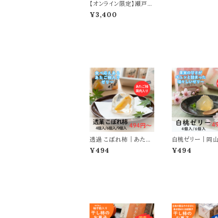
【オンライン限定】瀬戸内
フルーツゼリーセット｜
¥3,400
シャインマスカットゼリ
ー・白桃ゼリー・レモンゼ
リー詰め合わせ
透過 こぼれ柿｜あたご
白桃ゼリー｜岡
柿が入った柿ゼリー
白桃使用
¥494
¥494