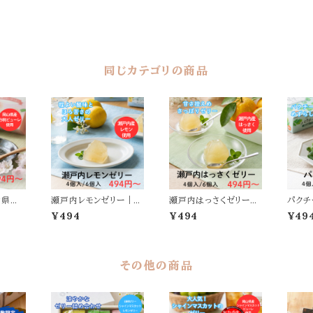
同じカテゴリの商品
山県産
瀬戸内レモンゼリー｜瀬
瀬戸内はっさくゼリー｜
パクチ
戸内産レモン果皮使用
瀬戸内産はっさく使用
産パク
¥494
¥494
¥49
その他の商品