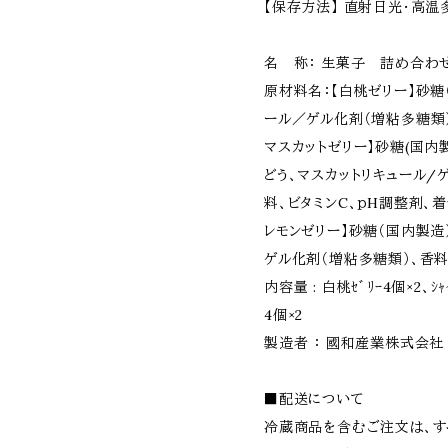
【保存方法】 直射日光・高温
名 称： 生菓子 詰め合わ
原材料名：【白桃ゼリー】砂糖
ール／ゲル化剤（増粘多糖類）
マスカットゼリー】砂糖(国内
どう、マスカットリキュール/
料、ビタミンC、ｐH調整剤、
レモンゼリー】砂糖（国内製造
ゲル化剤（増粘多糖類）
内容量 : 白桃ｾﾞﾘｰ4個×2、ｼｬｲ
4個×2
製造者 ： 國和産業株式会社
■配送について
冷蔵商品を含むご注文は、す