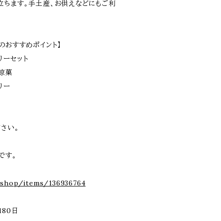
立ちます。手土産、お供えなどにもご利
のおすすめポイント】
リーセット
涼菓
リー
さい。
です。
ら
e.shop/items/136936764
180日